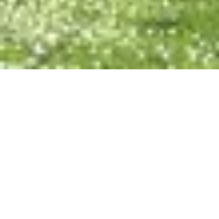
Descubre... "El Arte de
Vivir"
Agenda tu cita